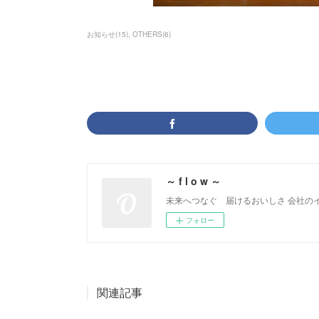
お知らせ
(
15
)
OTHERS
(
6
)
～ f l o w ～
未来へつなぐ 届けるおいしさ 会社の
フォロー
関連記事