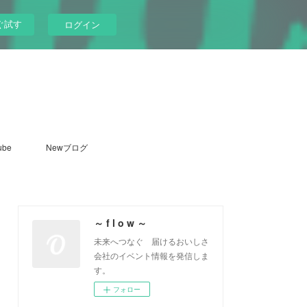
ぐ試す
ログイン
ube
Newブログ
～ f l o w ～
未来へつなぐ 届けるおいしさ
会社のイベント情報を発信しま
す。
フォロー