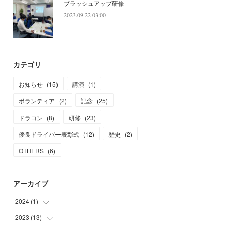
ブラッシュアップ研修
2023.09.22 03:00
カテゴリ
お知らせ
(
15
)
講演
(
1
)
ボランティア
(
2
)
記念
(
25
)
ドラコン
(
8
)
研修
(
23
)
優良ドライバー表彰式
(
12
)
歴史
(
2
)
OTHERS
(
6
)
アーカイブ
2024
(
1
)
2023
(
13
(
1
)
)