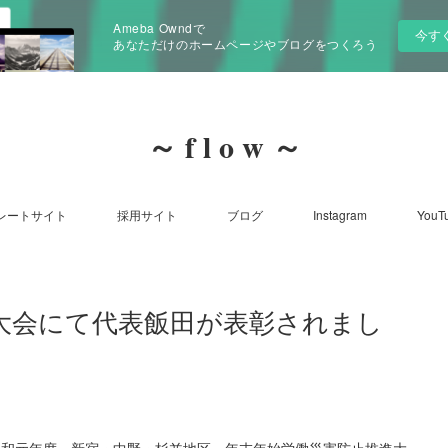
Ameba Owndで
今す
あなただけのホームページやブログをつくろう
～ f l o w ～
レートサイト
採用サイト
ブログ
Instagram
YouT
大会にて代表飯田が表彰されまし