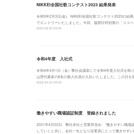
NIKKEI全国社歌コンテスト2023 結果発表
令和5年2月3日(金)、NIKKEI全国社歌コンテスト202
でエントリーいたしました。今回、協賛社特別賞の「ココペ
2023.03.20 03:00
令和4年度 入社式
令和4年4月1日（金）弊社会議室にて令和4年度入社式を執
は歴代最多の8名の新入社員が入社いたしました。この日を
2022.04.04 05:00
働きやすい職場認証制度 登録されました
2021年4月22日、弊社本社と営業所含め ”働きやすい職
していくと共に、会社一丸となり従業員にとって働きやすい