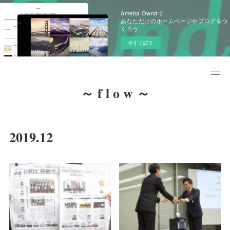
Ameba Owndで
あなただけのホームページやブログをつ
くろう
今すぐ試す
～ f l o w ～
2019
.
12